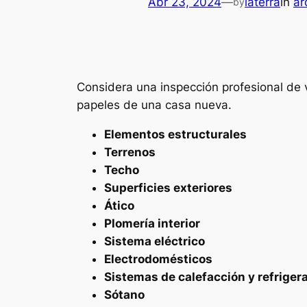
Abr 23, 2024
—
iaterra
in
ar
by
Considera una inspección profesional de v
papeles de una casa nueva.
Elementos estructurales
Terrenos
Techo
Superficies exteriores
Ático
Plomería interior
Sistema eléctrico
Electrodomésticos
Sistemas de calefacción y refriger
Sótano