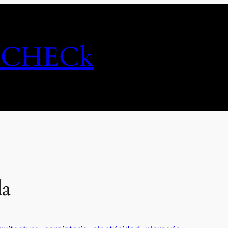
 CHECk
da