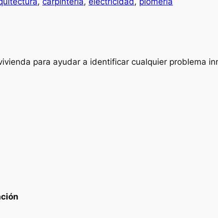
quitectura
, 
carpinteria
, 
electricidad
, 
plomeria
ivienda para ayudar a identificar cualquier problema in
ación